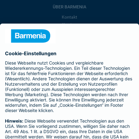
ÜBER BARMENIA
Kontakt
Karriere
Presse
Unternehmen
Anfahrt
Affiliate-Partner werden
Barmenia ist Teil der BarmeniaGothaer
BELIEBTE SEITEN
Kranken-Zusatzversicherung
Tierversicherungen
Haftpflichtversicherung
Hausratversicherung
SERVICE
Adresse ändern
Schaden melden