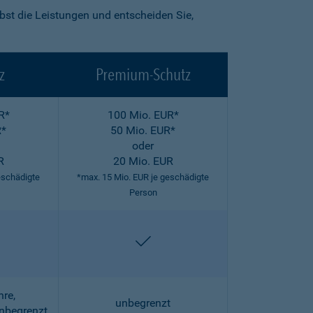
lbst die Leistungen und entscheiden Sie,
z
Premium-Schutz
R*
100 Mio. EUR*
R*
50 Mio. EUR*
oder
R
20 Mio. EUR
eschädigte
*max. 15 Mio. EUR je geschädigte
Person
halten
enthalten
hre,
unbegrenzt
unbegrenzt