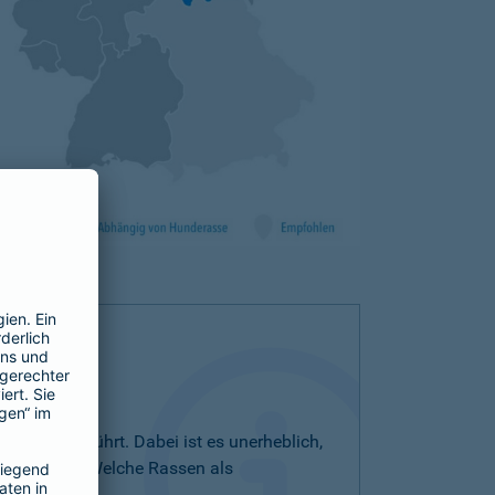
iste aufgeführt. Dabei ist es unerheblich,
bezeichnet. Welche Rassen als