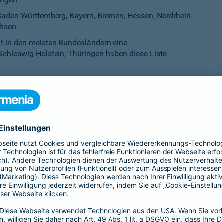
aden-Württemberg, Bayern, Bremen, Hessen, Nordrhein-
chsen
ilt in den meisten Bundesländern eine
Schleswig-Holstein, Thüringen haben diese Liste
esland als gefährlich eingestuft werden. Sie werden auf einer L
eworden ist. Mitunter werden Listenhunde auch als Kampfhunde 
idet sich von Bundesland zu Bundesland.