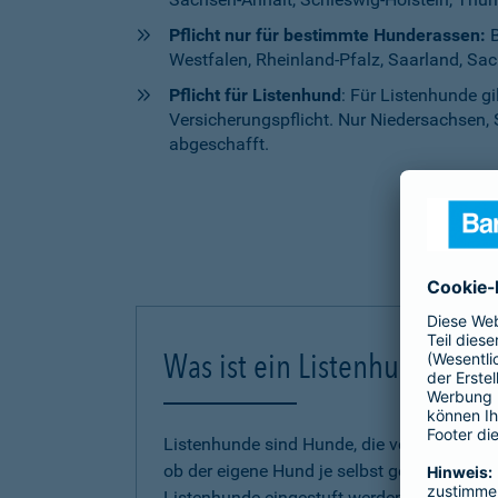
Pflicht nur für bestimmte Hunderassen:
B
Westfalen, Rheinland-Pfalz, Saarland, Sa
Pflicht für Listenhund
: Für Listenhunde g
Versicherungspflicht. Nur Niedersachsen, 
abgeschafft.
Was ist ein Listenhund?
Listenhunde sind Hunde, die von einem Bund
ob der eigene Hund je selbst gefährlich g
Listenhunde eingestuft werden, untersche