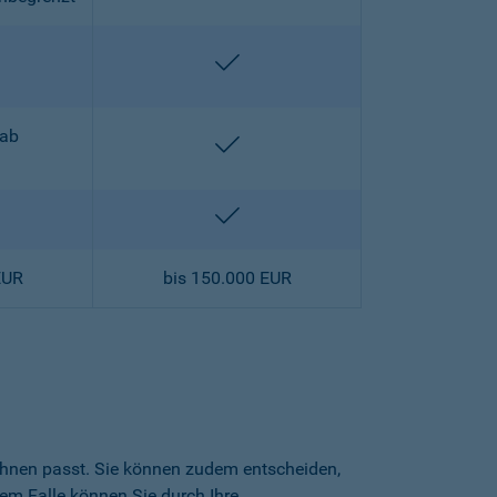
halten
enthalten
 ab
enthalten
halten
enthalten
EUR
bis 150.000 EUR
 Ihnen passt. Sie können zudem entscheiden,
sem Falle können Sie durch Ihre