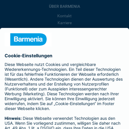
ÜBER BARMENIA
Kontakt
Karriere
Presse
Unternehmen
Anfahrt
Affiliate-Partner werden
Barmenia ist Teil der BarmeniaGothaer
BELIEBTE SEITEN
Kranken-Zusatzversicherung
Tierversicherungen
Haftpflichtversicherung
Hausratversicherung
SERVICE
Adresse ändern
Schaden melden