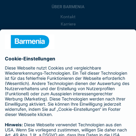
ÜBER BARMENIA
Kontakt
Karriere
Presse
Unternehmen
Anfahrt
Affiliate-Partner werden
Barmenia ist Teil der BarmeniaGothaer
BELIEBTE SEITEN
Kranken-Zusatzversicherung
Tierversicherungen
Haftpflichtversicherung
Hausratversicherung
SERVICE
Adresse ändern
Schaden melden