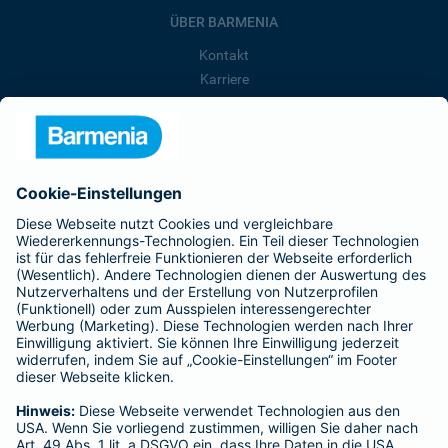
ÜBER BARMENIA
Kontakt
Karriere
Presse
Unternehmen
Anfahrt
Affiliate-Partner werden
Barmenia ist Teil der BarmeniaGothaer
BELIEBTE SEITEN
Kranken-Zusatzversicherung
Tierversicherungen
Haftpflichtversicherung
Hausratversicherung
SERVICE
Adresse ändern
Schaden melden