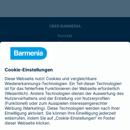
ÜBER BARMENIA
Kontakt
Karriere
Presse
Unternehmen
Anfahrt
Affiliate-Partner werden
Barmenia ist Teil der BarmeniaGothaer
BELIEBTE SEITEN
Kranken-Zusatzversicherung
Tierversicherungen
Haftpflichtversicherung
Hausratversicherung