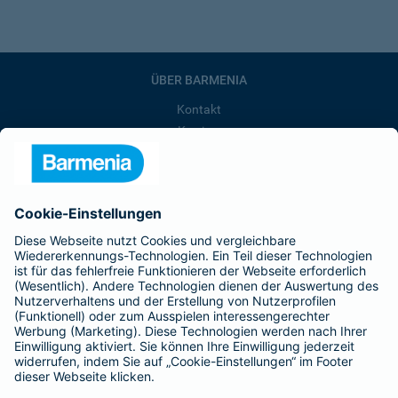
ÜBER BARMENIA
Kontakt
Karriere
Presse
Unternehmen
Anfahrt
Affiliate-Partner werden
Barmenia ist Teil der BarmeniaGothaer
BELIEBTE SEITEN
Kranken-Zusatzversicherung
Tierversicherungen
Haftpflichtversicherung
Hausratversicherung