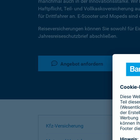
manchmal auch in der Innovationsstärke. Wir b
Haftpflicht, Teil- und Vollkaskoversicherung
für Drittfahrer an. E-Scooter und Mopeds sin
Reiseversicherungen können Sie sowohl für Ein
Jahresreiseschutzbrief abschließen.
Angebot anfordern
Kfz-Versicherung