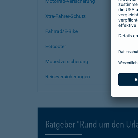
Motorrad-Versicherung
Xtra-Fahrer-Schutz
Fahrrad/E-Bike
E-Scooter
Mopedversicherung
Reiseversicherungen
Ratgeber "Rund um den Url