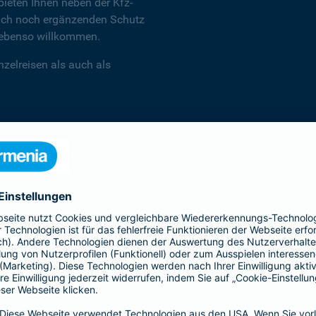
ieten Ihnen neben der Kfz-
 auch noch ergänzenden Schutz
d ebenso willkommen.
zelreisen als auch als