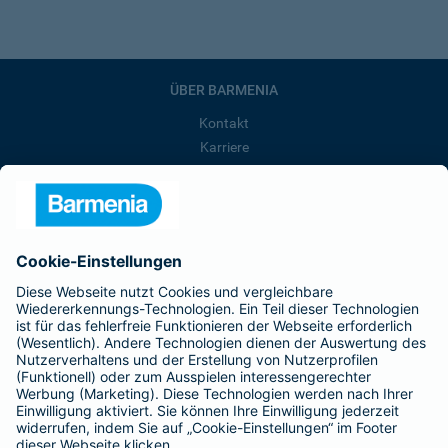
ÜBER BARMENIA
Kontakt
Karriere
Presse
Unternehmen
Anfahrt
Affiliate-Partner werden
Barmenia ist Teil der BarmeniaGothaer
BELIEBTE SEITEN
Kranken-Zusatzversicherung
Tierversicherungen
Haftpflichtversicherung
Hausratversicherung