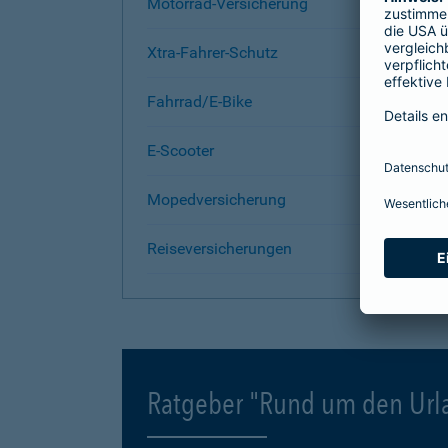
Motorrad-Versicherung
Xtra-Fahrer-Schutz
Fahrrad/E-Bike
E-Scooter
Mopedversicherung
Reiseversicherungen
Ratgeber "Rund um den Url