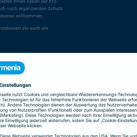
ieten Ihnen neben der Kfz-
 auch noch ergänzenden Schutz
d ebenso willkommen.
zelreisen als auch als