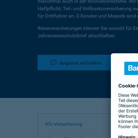
manchmal auch in der Innovationsstärke. Wir b
Haftpflicht, Teil- und Vollkaskoversicherung
für Drittfahrer an. E-Scooter und Mopeds sin
Reiseversicherungen können Sie sowohl für Ein
Jahresreiseschutzbrief abschließen.
Angebot anfordern
Kfz-Versicherung