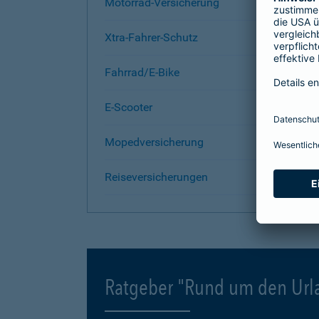
Motorrad-Versicherung
Xtra-Fahrer-Schutz
Fahrrad/E-Bike
E-Scooter
Mopedversicherung
Reiseversicherungen
Ratgeber "Rund um den Url