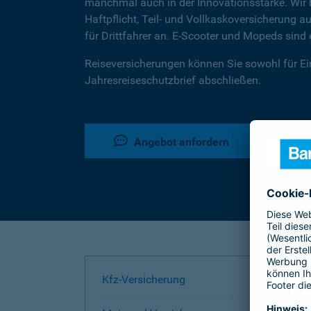
manchmal auch in der Innovationsstärke. Wir b
Haftpflicht, Teil- und Vollkaskoversicherung
für Drittfahrer an. E-Scooter und Mopeds sin
Reiseversicherungen können Sie sowohl für Ein
Jahresreiseschutzbrief abschließen.
Angebot anfordern
Kfz-Versicherung