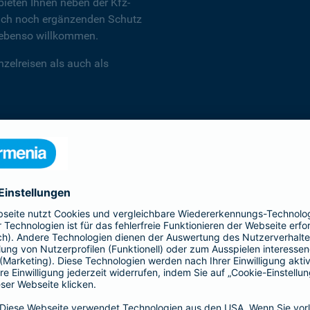
ieten Ihnen neben der Kfz-
 auch noch ergänzenden Schutz
d ebenso willkommen.
zelreisen als auch als