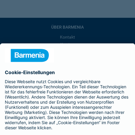
ÜBER BARMENIA
Kontakt
Karriere
Presse
Unternehmen
Anfahrt
Affiliate-Partner werden
Barmenia ist Teil der BarmeniaGothaer
BELIEBTE SEITEN
Kranken-Zusatzversicherung
Tierversicherungen
Haftpflichtversicherung
Hausratversicherung