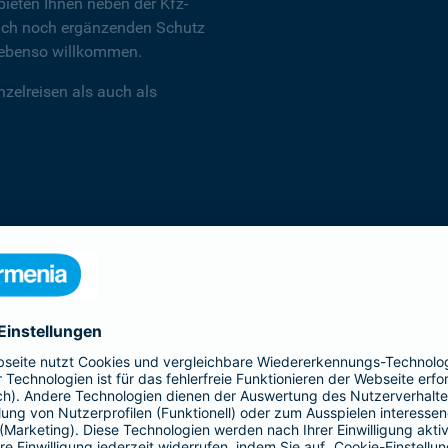
ieten Ihnen neben der Kfz-
 auch noch ergänzenden Schutz
d ebenso willkommen.
zelreisen als auch als