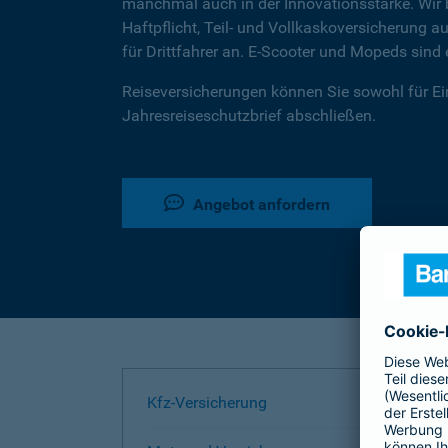
manchmal auch in der Innovationsstärke. Wir b
Haftpflicht, Teil- und Vollkaskoversicherung
für Drittfahrer an. E-Scooter und Mopeds sin
Reiseversicherungen können Sie sowohl für Ein
Jahresreiseschutzbrief abschließen.
Angebot anfordern
Kfz-Versicherung