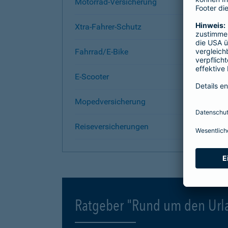
Motorrad-Versicherung
Xtra-Fahrer-Schutz
Fahrrad/E-Bike
E-Scooter
Mopedversicherung
Reiseversicherungen
Ratgeber "Rund um den Url