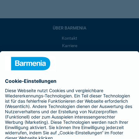
ÜBER BARMENIA
Kontakt
Karriere
Presse
Unternehmen
Anfahrt
Affiliate-Partner werden
Barmenia ist Teil der BarmeniaGothaer
BELIEBTE SEITEN
Kranken-Zusatzversicherung
Tierversicherungen
Haftpflichtversicherung
Hausratversicherung