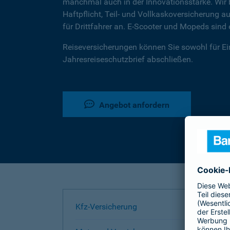
manchmal auch in der Innovationsstärke. Wir b
Haftpflicht, Teil- und Vollkaskoversicherung
für Drittfahrer an. E-Scooter und Mopeds sin
Reiseversicherungen können Sie sowohl für Ein
Jahresreiseschutzbrief abschließen.
Angebot anfordern
Kfz-Versicherung