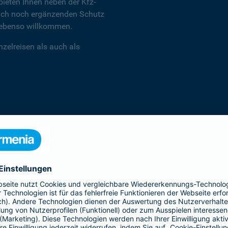
ieten Ihnen neben der Kfz-
 auch noch ergänzenden Schutz
d ebenso willkommen.
zelreisen als auch als