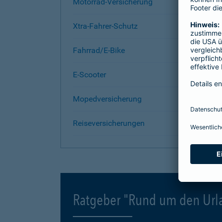
Motorrad-Versicherung
Xtra-Fahrer-Schutz
Fahrrad/E-Bike
E-Scooter
Mopedversicherung
Reiseversicherungen
Ratgeber "Rund um den Url