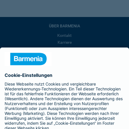
ÜBER BARMENIA
Kontakt
Karriere
Presse
Unternehmen
Anfahrt
Affiliate-Partner werden
Barmenia ist Teil der BarmeniaGothaer
BELIEBTE SEITEN
Kranken-Zusatzversicherung
Tierversicherungen
Haftpflichtversicherung
Hausratversicherung