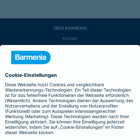
ÜBER BARMENIA
Kontakt
Karriere
Presse
Unternehmen
Anfahrt
Affiliate-Partner werden
Barmenia ist Teil der BarmeniaGothaer
BELIEBTE SEITEN
Kranken-Zusatzversicherung
Tierversicherungen
Haftpflichtversicherung
Hausratversicherung