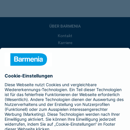
ÜBER BARMENIA
Kontakt
Karriere
Presse
Unternehmen
Anfahrt
Affiliate-Partner werden
Barmenia ist Teil der BarmeniaGothaer
BELIEBTE SEITEN
Kranken-Zusatzversicherung
Tierversicherungen
Haftpflichtversicherung
Hausratversicherung