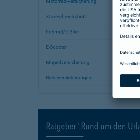
Motorrad-Versicherung
Xtra-Fahrer-Schutz
Fahrrad/E-Bike
E-Scooter
Mopedversicherung
Reiseversicherungen
Ratgeber "Rund um den Url