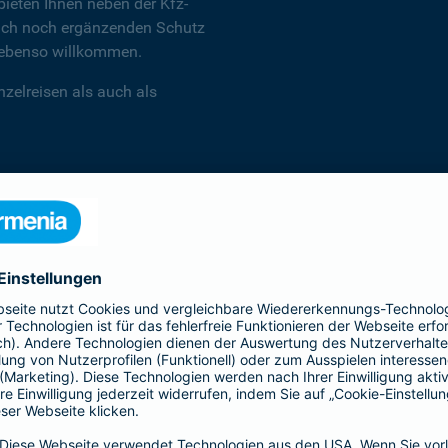
ieten Ihnen neben der Kfz-
 auch noch ergänzenden Schutz
d ebenso willkommen.
zelreisen als auch als