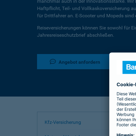
manchmal auch in der Innovationsstärke. Wir b
Haftpflicht, Teil- und Vollkaskoversicherung
für Drittfahrer an. E-Scooter und Mopeds sin
Reiseversicherungen können Sie sowohl für Ein
Jahresreiseschutzbrief abschließen.
Angebot anfordern
Kfz-Versicherung