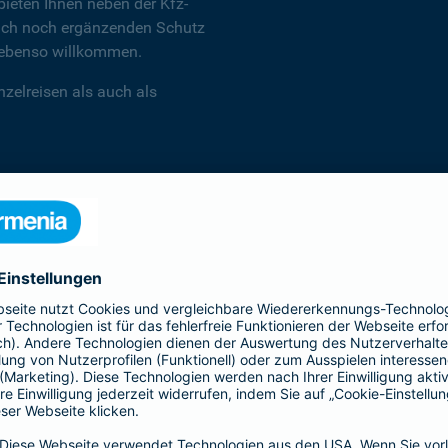
ieten Ihnen neben der Kfz-
 auch noch ergänzenden Schutz
d ebenso willkommen.
zelreisen als auch als