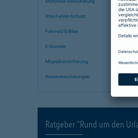
Motorrad-Versicherung
Xtra-Fahrer-Schutz
Fahrrad/E-Bike
E-Scooter
Mopedversicherung
Reiseversicherungen
Ratgeber "Rund um den Url