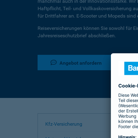
manchmal auch in der Innovationsstärke. Wir b
Haftpflicht, Teil- und Vollkaskoversicherung
für Drittfahrer an. E-Scooter und Mopeds sin
Reiseversicherungen können Sie sowohl für Ein
Jahresreiseschutzbrief abschließen.
Angebot anfordern
Kfz-Versicherung