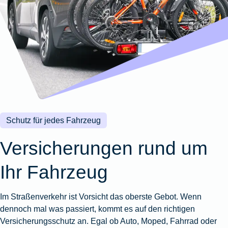
Wohnungsschutzbrief
Kunstversicherung
Montageversicherung
Zur
Zur
Zur
Gruppenunfall für
Gewässerschadenhaftpflicht
Reisehaftpflichtversicherung
Zur
Produktübersicht
Produktübersicht
Produktübersicht
Betriebe
Ausstellungsversicherung
Zur
Produktübersicht
Zur
Produktübersicht
Reiserücktrittsversicherung
Zur
Produktübersicht
Gruppenunfall für
Valorenversicherung
Produktübersicht
Vereine
Zur
Oldtimersammlungsversicherung
Produktübersicht
Zur
Produktübersicht
Schutz für jedes Fahrzeug
Zur
Produktübersicht
Versicherungen rund um
Ihr Fahrzeug
Im Straßenverkehr ist Vorsicht das oberste Gebot. Wenn
dennoch mal was passiert, kommt es auf den richtigen
Versicherungsschutz an. Egal ob Auto, Moped, Fahrrad oder