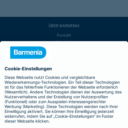
ÜBER BARMENIA
Kontakt
Karriere
Presse
Unternehmen
Anfahrt
Affiliate-Partner werden
Barmenia ist Teil der BarmeniaGothaer
BELIEBTE SEITEN
Kranken-Zusatzversicherung
Tierversicherungen
Haftpflichtversicherung
Hausratversicherung