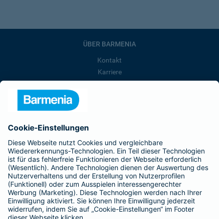
ÜBER BARMENIA
Kontakt
Karriere
Presse
Unternehmen
Anfahrt
Affiliate-Partner werden
Barmenia ist Teil der BarmeniaGothaer
BELIEBTE SEITEN
Kranken-Zusatzversicherung
Tierversicherungen
Haftpflichtversicherung
Hausratversicherung