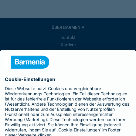
ÜBER BARMENIA
Kontakt
Karriere
Presse
Unternehmen
Anfahrt
Affiliate-Partner werden
Barmenia ist Teil der BarmeniaGothaer
BELIEBTE SEITEN
Kranken-Zusatzversicherung
Tierversicherungen
Haftpflichtversicherung
Hausratversicherung