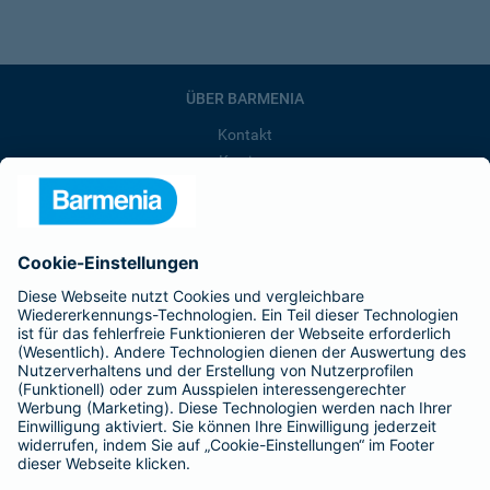
ÜBER BARMENIA
Kontakt
Karriere
Presse
Unternehmen
Anfahrt
Affiliate-Partner werden
Barmenia ist Teil der BarmeniaGothaer
BELIEBTE SEITEN
Kranken-Zusatzversicherung
Tierversicherungen
Haftpflichtversicherung
Hausratversicherung