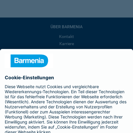
ÜBER BARMENIA
Kontakt
Karriere
Presse
Unternehmen
Anfahrt
Affiliate-Partner werden
Barmenia ist Teil der BarmeniaGothaer
BELIEBTE SEITEN
Kranken-Zusatzversicherung
Tierversicherungen
Haftpflichtversicherung
Hausratversicherung