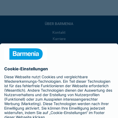
ÜBER BARMENIA
Kontakt
Karriere
Presse
Unternehmen
Anfahrt
Affiliate-Partner werden
Barmenia ist Teil der BarmeniaGothaer
BELIEBTE SEITEN
Kranken-Zusatzversicherung
Tierversicherungen
Haftpflichtversicherung
Hausratversicherung