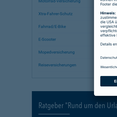
Motorrad-Versicherung
Xtra-Fahrer-Schutz
Fahrrad/E-Bike
E-Scooter
Mopedversicherung
Reiseversicherungen
Ratgeber "Rund um den Url