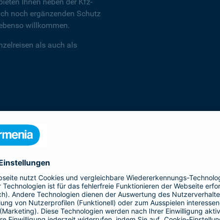
ieten Ihnen neben der Kfz-
 auch noch ergänzenden Schutz
d ebenso willkommen.
zelreisen als auch als