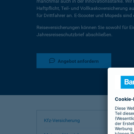
manchmal auch in der Innovationsstärke. Wir b
Haftpflicht, Teil- und Vollkaskoversicherung
für Drittfahrer an. E-Scooter und Mopeds sin
Reiseversicherungen können Sie sowohl für Ein
Jahresreiseschutzbrief abschließen.
Angebot anfordern
Kfz-Versicherung