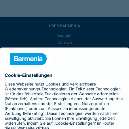
ÜBER BARMENIA
Kontakt
Karriere
Presse
Unternehmen
Anfahrt
Affiliate-Partner werden
Barmenia ist Teil der BarmeniaGothaer
BELIEBTE SEITEN
Kranken-Zusatzversicherung
Tierversicherungen
Haftpflichtversicherung
Hausratversicherung