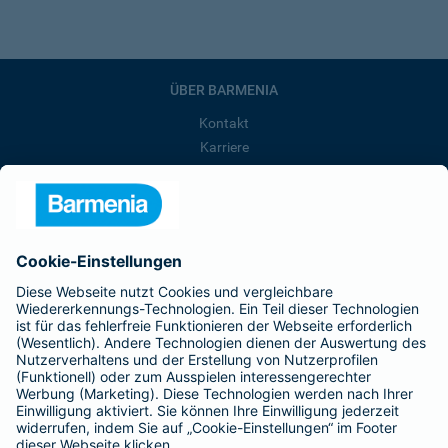
ÜBER BARMENIA
Kontakt
Karriere
Presse
Unternehmen
Anfahrt
Affiliate-Partner werden
Barmenia ist Teil der BarmeniaGothaer
BELIEBTE SEITEN
Kranken-Zusatzversicherung
Tierversicherungen
Haftpflichtversicherung
Hausratversicherung