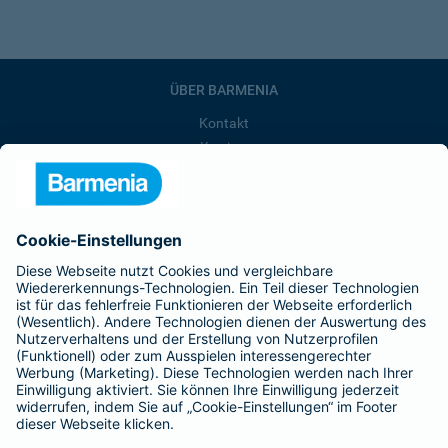
ÜBER BARMENIA
Kontakt
Karriere
Presse
Unternehmen
Anfahrt
Affiliate-Partner werden
Barmenia ist Teil der BarmeniaGothaer
BELIEBTE SEITEN
Kranken-Zusatzversicherung
Tierversicherungen
Haftpflichtversicherung
Hausratversicherung