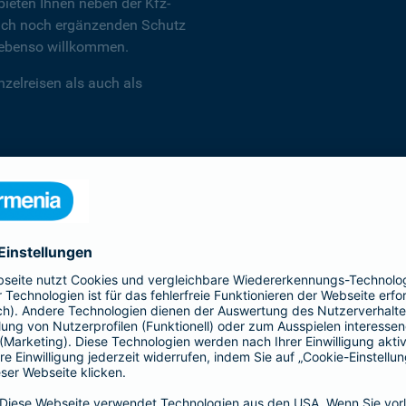
ieten Ihnen neben der Kfz-
 auch noch ergänzenden Schutz
d ebenso willkommen.
zelreisen als auch als