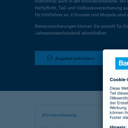
manchmal auch in der Innovationsstärke. Wir b
Haftpflicht, Teil- und Vollkaskoversicherung
für Drittfahrer an. E-Scooter und Mopeds sin
Reiseversicherungen können Sie sowohl für Ein
Jahresreiseschutzbrief abschließen.
Angebot anfordern
Kfz-Versicherung