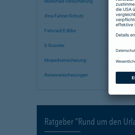
Motorrad-Versicherung
Xtra-Fahrer-Schutz
Fahrrad/E-Bike
E-Scooter
Mopedversicherung
Reiseversicherungen
Ratgeber "Rund um den Url