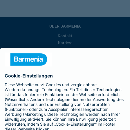
ÜBER BARMENIA
Kontakt
Karriere
Presse
Unternehmen
Anfahrt
Affiliate-Partner werden
Barmenia ist Teil der BarmeniaGothaer
BELIEBTE SEITEN
Kranken-Zusatzversicherung
Tierversicherungen
Haftpflichtversicherung
Hausratversicherung