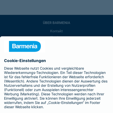
ÜBER BARMENIA
Kontakt
Karriere
Presse
Unternehmen
Anfahrt
Affiliate-Partner werden
Barmenia ist Teil der BarmeniaGothaer
BELIEBTE SEITEN
Kranken-Zusatzversicherung
Tierversicherungen
Haftpflichtversicherung
Hausratversicherung