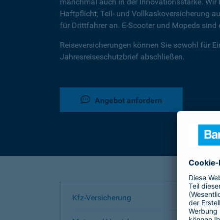
manchmal auch in der Innovationsstärke. Wir b
Haftpflicht, Teil- und Vollkaskoversicherung
für Drittfahrer an. E-Scooter und Mopeds sin
Reiseversicherungen können Sie sowohl für Ein
Jahresreiseschutzbrief abschließen.
Angebot anfordern
Kfz-Versicherung