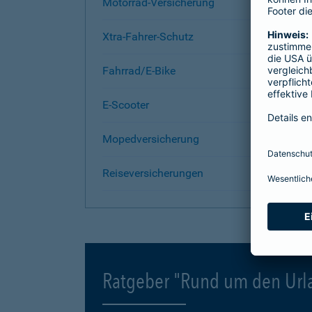
Motorrad-Versicherung
Xtra-Fahrer-Schutz
Fahrrad/E-Bike
E-Scooter
Mopedversicherung
Reiseversicherungen
Ratgeber "Rund um den Url