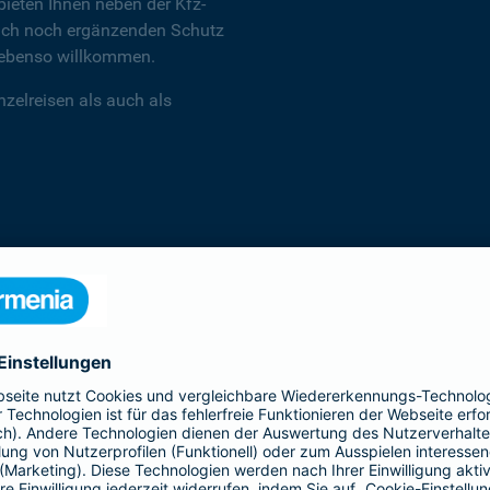
ieten Ihnen neben der Kfz-
 auch noch ergänzenden Schutz
d ebenso willkommen.
zelreisen als auch als