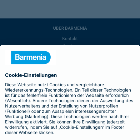
ÜBER BARMENIA
Kontakt
Karriere
Presse
Unternehmen
Anfahrt
Affiliate-Partner werden
Barmenia ist Teil der BarmeniaGothaer
BELIEBTE SEITEN
Kranken-Zusatzversicherung
Tierversicherungen
Haftpflichtversicherung
Hausratversicherung