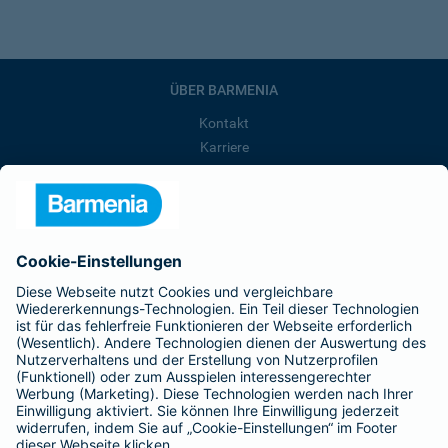
ÜBER BARMENIA
Kontakt
Karriere
Presse
Unternehmen
Anfahrt
Affiliate-Partner werden
Barmenia ist Teil der BarmeniaGothaer
BELIEBTE SEITEN
Kranken-Zusatzversicherung
Tierversicherungen
Haftpflichtversicherung
Hausratversicherung