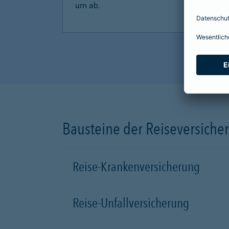
um ab.
Bausteine der Reiseversiche
Reise-Krankenversicherung
Reise-Unfallversicherung