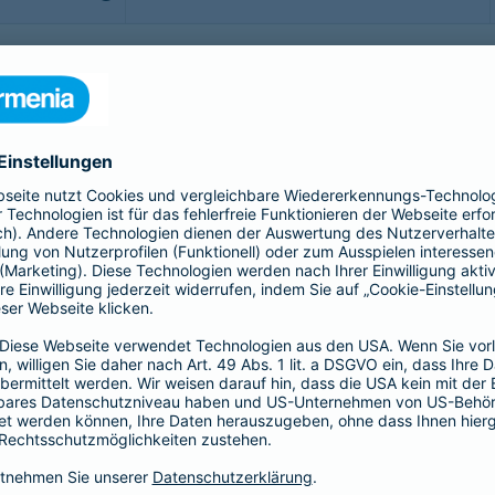
b - möchte man sorgenfrei genießen. Doch was, wenn doch
rittsversicherung bis hin zur Gepäckversicherung:
sichern Sie sich, Ihr Gepäck und Ihre Reisekosten rund