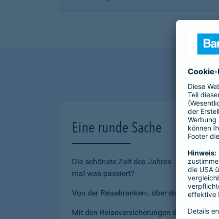
Eine runde Sache
Die schönste Zeit des Jahres - den Urlau
mal was passiert?
Von der Reisekranken-, über die Reiserückt
Mit den Reiseversicherungen der Barmenia 