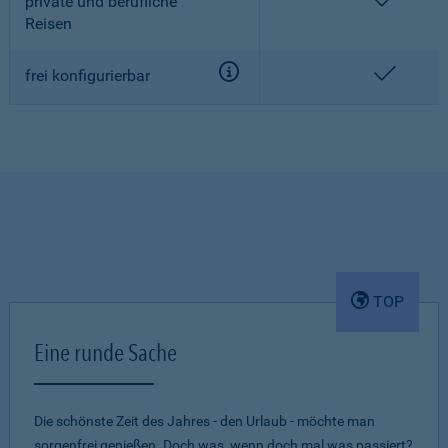
enthalt
private und berufliche
Reisen
enthalt
frei konfigurierbar
TOP
Eine runde Sache
Die schönste Zeit des Jahres - den Urlaub - möchte man
sorgenfrei genießen. Doch was, wenn doch mal was passiert?