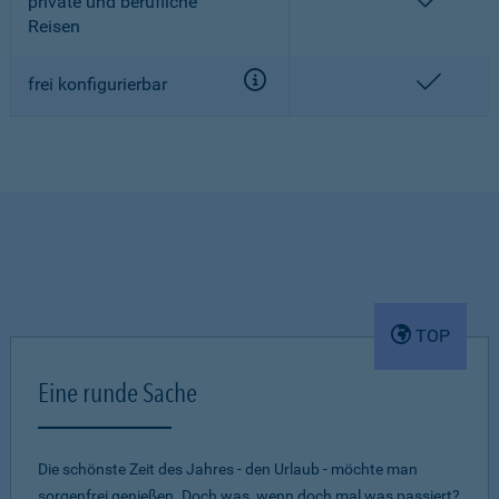
enthalt
private und berufliche
Reisen
enthalt
frei konfigurierbar
TOP
Eine runde Sache
Die schönste Zeit des Jahres - den Urlaub - möchte man
sorgenfrei genießen. Doch was, wenn doch mal was passiert?