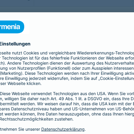
b - möchte man sorgenfrei genießen. Doch was, wenn doch
rittsversicherung bis hin zur Gepäckversicherung:
sichern Sie sich, Ihr Gepäck und Ihre Reisekosten rund