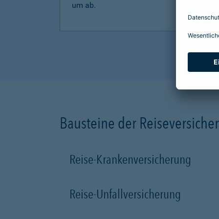
um ab.
Bausteine der Reiseversiche
Reise-Krankenversicherung
Reise-Unfallversicherung