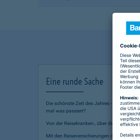
Eine runde Sache
Die schönste Zeit des Jahres - den Urlau
mal was passiert?
Von der Reisekranken-, über die Reiserückt
Mit den Reiseversicherungen der Barmenia 