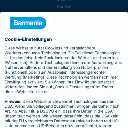
Karriere
Presse
Unternehmen
Anfahrt
Affiliate-Partner werden
Barmenia ist Teil der BarmeniaGothaer
BELIEBTE SEITEN
Kranken-Zusatzversicherung
Tierversicherungen
Haftpflichtversicherung
Hausratversicherung
SERVICE
Adresse ändern
Schaden melden
Kilometerstandsmeldung
Serviceübersicht