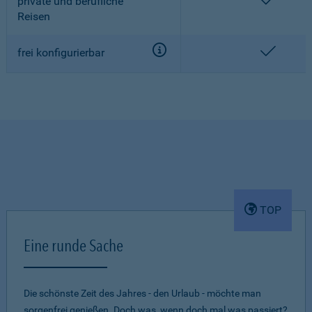
enthalt
private und berufliche
Reisen
enthalt
frei konfigurierbar
TOP
Eine runde Sache
Die schönste Zeit des Jahres - den Urlaub - möchte man
sorgenfrei genießen. Doch was, wenn doch mal was passiert?