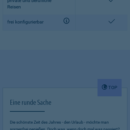
enthalt
private und berufliche
Reisen
enthalt
frei konfigurierbar
TOP
Eine runde Sache
Die schönste Zeit des Jahres - den Urlaub - möchte man
sorgenfrei genießen. Doch was, wenn doch mal was passiert?