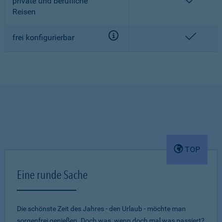
enthalt
private und berufliche
Reisen
enthalt
frei konfigurierbar
TOP
Eine runde Sache
Die schönste Zeit des Jahres - den Urlaub - möchte man
sorgenfrei genießen. Doch was, wenn doch mal was passiert?