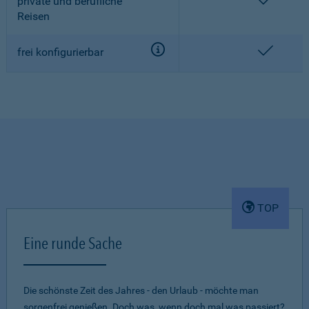
enthalt
private und berufliche
Reisen
enthalt
frei konfigurierbar
TOP
Eine runde Sache
Die schönste Zeit des Jahres - den Urlaub - möchte man
sorgenfrei genießen. Doch was, wenn doch mal was passiert?