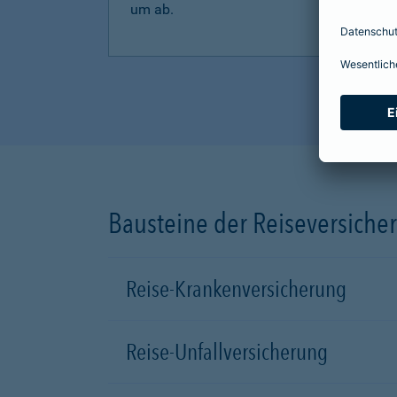
um ab.
Bausteine der Reiseversiche
Reise-Krankenversicherung
Reise-Unfallversicherung