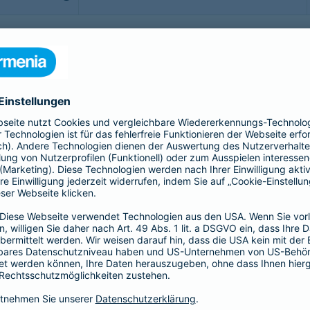
b - möchte man sorgenfrei genießen. Doch was, wenn doch
rittsversicherung bis hin zur Gepäckversicherung:
sichern Sie sich, Ihr Gepäck und Ihre Reisekosten rund