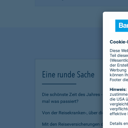
Eine runde Sache
Die schönste Zeit des Jahres - den Urlau
mal was passiert?
Von der Reisekranken-, über die Reiserückt
Mit den Reiseversicherungen der Barmenia 