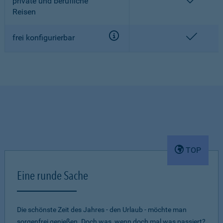
enthalt
private und berufliche
Reisen
enthalt
frei konfigurierbar
TOP
Eine runde Sache
Die schönste Zeit des Jahres - den Urlaub - möchte man
sorgenfrei genießen. Doch was, wenn doch mal was passiert?