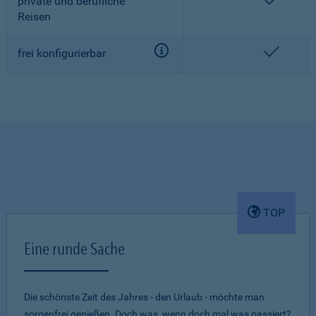
enthalt
private und berufliche
Reisen
enthalt
frei konfigurierbar
TOP
Eine runde Sache
Die schönste Zeit des Jahres - den Urlaub - möchte man
sorgenfrei genießen. Doch was, wenn doch mal was passiert?