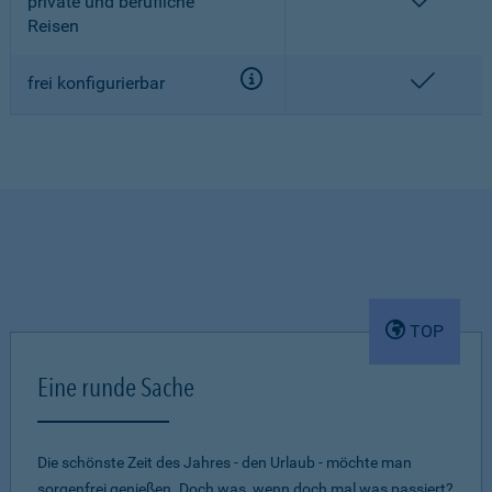
enthalt
private und berufliche
Reisen
enthalt
frei konfigurierbar
TOP
Eine runde Sache
Die schönste Zeit des Jahres - den Urlaub - möchte man
sorgenfrei genießen. Doch was, wenn doch mal was passiert?